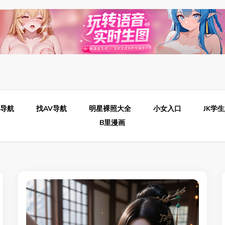
色导航
找AV导航
明星裸照大全
小女入口
JK学
B里漫画